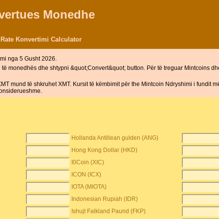
nvertues Monedhe
Rate Konvertimi Calculator
mi nga 5 Gusht 2026.
ë të monedhës dhe shtypni &quot;Convert&quot; button. Për të treguar Mintcoins 
T mund të shkruhet XMT. Kursit të këmbimit për the Mintcoin Ndryshimi i fundit m
 konsiderueshme.
Hollanda Antillean gulden (ANG)
Hong Kong Dollar (HKD)
I0Coin (XIC)
ICON (ICX)
IOTA (MIOTA)
Indonesian Rupiah (IDR)
Ishujt Falkland Paund (FKP)