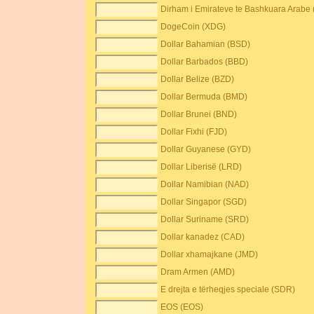
Dirham i Emirateve te Bashkuara Arabe
DogeCoin (XDG)
Dollar Bahamian (BSD)
Dollar Barbados (BBD)
Dollar Belize (BZD)
Dollar Bermuda (BMD)
Dollar Brunei (BND)
Dollar Fixhi (FJD)
Dollar Guyanese (GYD)
Dollar Liberisë (LRD)
Dollar Namibian (NAD)
Dollar Singapor (SGD)
Dollar Suriname (SRD)
Dollar kanadez (CAD)
Dollar xhamajkane (JMD)
Dram Armen (AMD)
E drejta e tërheqjes speciale (SDR)
EOS (EOS)