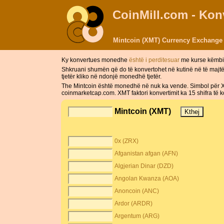
CoinMill.com - Ko
Mintcoin (XMT) Currency Exchange 
Ky konvertues monedhe
është i perditesuar
me kurse këmbi
Shkruani shumën që do të konvertohet në kutinë në të majt
tjetër kliko në ndonjë monedhë tjetër.
The Mintcoin është monedhë në nuk ka vende. Simbol për XM
coinmarketcap.com. XMT faktori konvertimit ka 15 shifra të
Mintcoin (XMT)
0x (ZRX)
Afganistan afgan (AFN)
Algjerian Dinar (DZD)
Angolan Kwanza (AOA)
Anoncoin (ANC)
Ardor (ARDR)
Argentum (ARG)