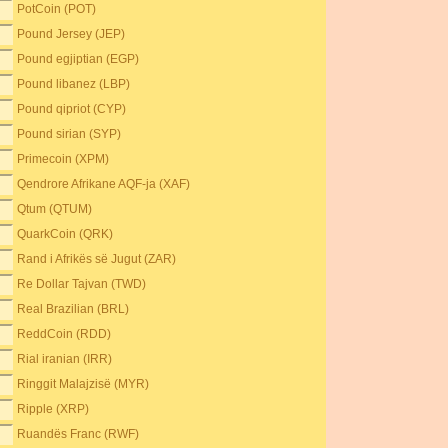
PotCoin (POT)
Pound Jersey (JEP)
Pound egjiptian (EGP)
Pound libanez (LBP)
Pound qipriot (CYP)
Pound sirian (SYP)
Primecoin (XPM)
Qendrore Afrikane AQF-ja (XAF)
Qtum (QTUM)
QuarkCoin (QRK)
Rand i Afrikës së Jugut (ZAR)
Re Dollar Tajvan (TWD)
Real Brazilian (BRL)
ReddCoin (RDD)
Rial iranian (IRR)
Ringgit Malajzisë (MYR)
Ripple (XRP)
Ruandës Franc (RWF)