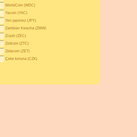
WorldCoin (WDC)
Yacoin (YAC)
Yen japonez (JPY)
Zambian Kwacha (ZMW)
Zcash (ZEC)
Zeitcoin (ZTC)
Zetacoin (ZET)
Çeke koruna (CZK)