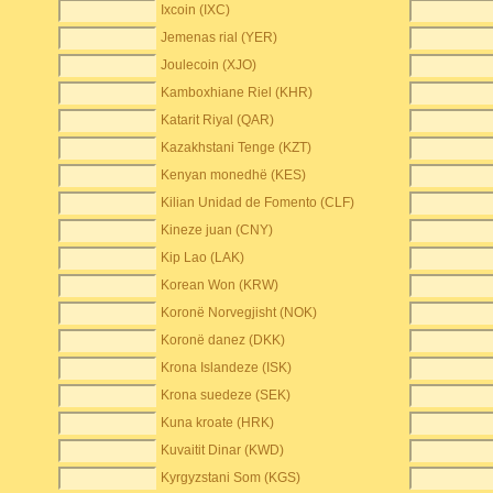
Ixcoin (IXC)
Jemenas rial (YER)
Joulecoin (XJO)
Kamboxhiane Riel (KHR)
Katarit Riyal (QAR)
Kazakhstani Tenge (KZT)
Kenyan monedhë (KES)
Kilian Unidad de Fomento (CLF)
Kineze juan (CNY)
Kip Lao (LAK)
Korean Won (KRW)
Koronë Norvegjisht (NOK)
Koronë danez (DKK)
Krona Islandeze (ISK)
Krona suedeze (SEK)
Kuna kroate (HRK)
Kuvaitit Dinar (KWD)
Kyrgyzstani Som (KGS)