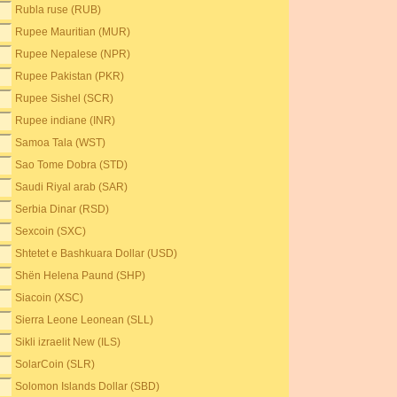
Rubla ruse (RUB)
Rupee Mauritian (MUR)
Rupee Nepalese (NPR)
Rupee Pakistan (PKR)
Rupee Sishel (SCR)
Rupee indiane (INR)
Samoa Tala (WST)
Sao Tome Dobra (STD)
Saudi Riyal arab (SAR)
Serbia Dinar (RSD)
Sexcoin (SXC)
Shtetet e Bashkuara Dollar (USD)
Shën Helena Paund (SHP)
Siacoin (XSC)
Sierra Leone Leonean (SLL)
Sikli izraelit New (ILS)
SolarCoin (SLR)
Solomon Islands Dollar (SBD)