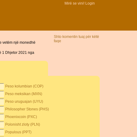
Mirë se vini!
Login
Shto komentin tuaj për këtë
faqe
dhe vetëm një monedhë
ë 1 Dhjetor 2021 nga
Peso kolumbian (COP)
Peso meksikan (MXN)
Peso uruguajan (UYU)
Philosopher Stones (PHS)
Phoenixcoin (PXC)
Polonisht zloty (PLN)
Populous (PPT)