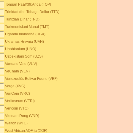
Tongan Pa&#39;Anga (TOP)
Trinidad dhe Tobago Dollar (TTD)
Tunizian Dinar (TND)
Turkmenistani Manat (TMT)
Uganda monedhë (UGX)
Ukrainas Hryvnia (UAH)
Unobtanium (UNO)
Uzbekistani Som (UZS)
Vanuatu Vatu (VUV)
VeChain (VEN)
Venezuelës Bolivar Fuerte (VEF)
Verge (XVG)
VeriCoin (VRC)
Veritaseum (VERI)
Vertcoin (VTC)
Vietnam Dong (VND)
Walton (WTC)
West African AQF-ja (XOF)