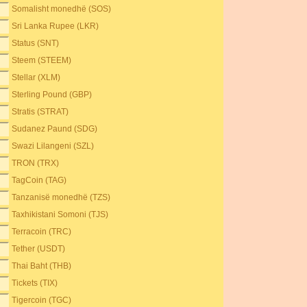
Somalisht monedhë (SOS)
Sri Lanka Rupee (LKR)
Status (SNT)
Steem (STEEM)
Stellar (XLM)
Sterling Pound (GBP)
Stratis (STRAT)
Sudanez Paund (SDG)
Swazi Lilangeni (SZL)
TRON (TRX)
TagCoin (TAG)
Tanzanisë monedhë (TZS)
Taxhikistani Somoni (TJS)
Terracoin (TRC)
Tether (USDT)
Thai Baht (THB)
Tickets (TIX)
Tigercoin (TGC)