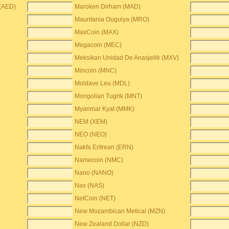
 (AED)
Maroken Dirham (MAD)
Mauritania Ouguiya (MRO)
MaxCoin (MAX)
Megacoin (MEC)
Meksikan Unidad De Anasjellë (MXV)
Mincoin (MNC)
Moldave Leu (MDL)
Mongolian Tugrik (MNT)
Myanmar Kyat (MMK)
NEM (XEM)
NEO (NEO)
Nakfa Eritrean (ERN)
Namecoin (NMC)
Nano (NANO)
Nas (NAS)
NetCoin (NET)
New Mozambican Metical (MZN)
New Zealand Dollar (NZD)