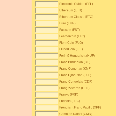
Electronic Gulden (EFL)
Ethereum (ETH)
Ethereum Classic (ETC)
Euro (EUR)
Fastcoin (FST)
Feathercoin (FTC)
FlorinCoin (FLO)
FlutterCoin (FLT)
Forintë Hungarisht (HUF)
Franc Burundian (BIF)
Franc Comorian (KMF)
Franc Djiboutian (DJF)
Frang Congolais (CDF)
Frang zviceran (CHF)
Franko (FRK)
Freicoin (FRC)
Frëngjisht Franc Pacific (XPF)
Gambian Dalasi (GMD)