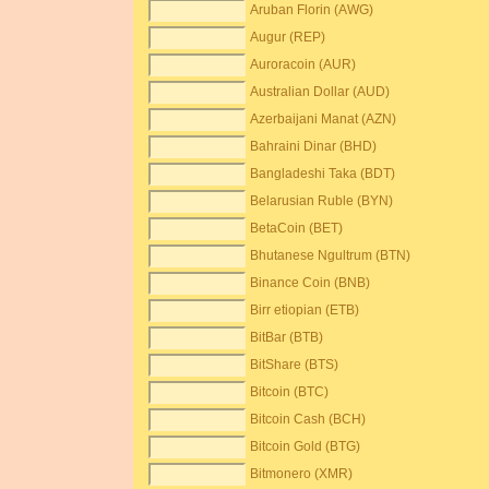
Aruban Florin (AWG)
Augur (REP)
Auroracoin (AUR)
Australian Dollar (AUD)
Azerbaijani Manat (AZN)
Bahraini Dinar (BHD)
Bangladeshi Taka (BDT)
Belarusian Ruble (BYN)
BetaCoin (BET)
Bhutanese Ngultrum (BTN)
Binance Coin (BNB)
Birr etiopian (ETB)
BitBar (BTB)
BitShare (BTS)
Bitcoin (BTC)
Bitcoin Cash (BCH)
Bitcoin Gold (BTG)
Bitmonero (XMR)