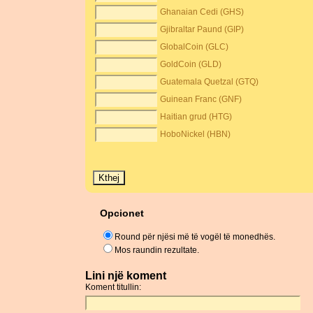
Ghanaian Cedi (GHS)
Gjibraltar Paund (GIP)
GlobalCoin (GLC)
GoldCoin (GLD)
Guatemala Quetzal (GTQ)
Guinean Franc (GNF)
Haitian grud (HTG)
HoboNickel (HBN)
Opcionet
Round për njësi më të vogël të monedhës.
Mos raundin rezultate.
Lini një koment
Koment titullin: