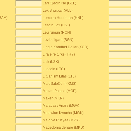
Lari Gjeorgjisë (GEL)
Lek Shqiptar (ALL)
(BAM)
Lempira Honduran (HNL)
Lesoto Loti (LSL)
Leu rumun (RON)
Lev bullgare (BGN)
Lindje Karaibet Dollar (XCD)
Lira e re turke (TRY)
Lisk (LSK)
Litecoin (LTC)
Lituanisht Litas (LTL)
MaidSafeCoin (XMS)
Makau Pataca (MOP)
Maker (MKR)
Malagasy Ariary (MGA)
Malawian Kwacha (MWK)
Maldive Rufiyaa (MVR)
Maqedonia denarë (MKD)