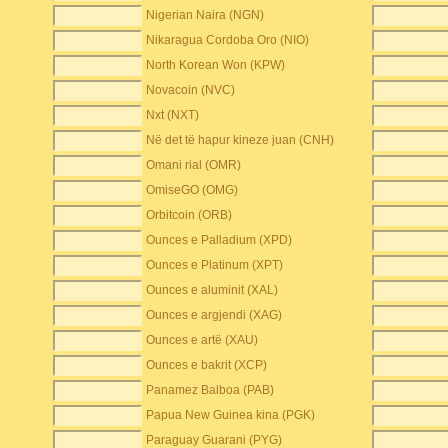
Nigerian Naira (NGN)
Nikaragua Cordoba Oro (NIO)
North Korean Won (KPW)
Novacoin (NVC)
Nxt (NXT)
Në det të hapur kineze juan (CNH)
Omani rial (OMR)
OmiseGO (OMG)
Orbitcoin (ORB)
Ounces e Palladium (XPD)
Ounces e Platinum (XPT)
Ounces e aluminit (XAL)
Ounces e argjendi (XAG)
Ounces e artë (XAU)
Ounces e bakrit (XCP)
Panamez Balboa (PAB)
Papua New Guinea kina (PGK)
Paraguay Guarani (PYG)