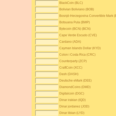
BlackCoin (BLC)
Bolivian Boliviano (BOB)
Bosnjë-Herzegovina Convertible Mark 
Botsuana Pula (BWP)
Bytecoin (BCN) (BCN)
Cape Verde Escudo (CVE)
Cardano (ADA)
Cayman Islands Dollar (KYD)
Colon i Costa Rica (CRC)
Counterparty (ZCP)
CraftCoin (XCC)
Dash (DASH)
Deutsche eMark (DEE)
DiamondCoins (DMD)
Digitalcoin (DGC)
Dinar irakian (IQD)
Dinar jordanez (JOD)
Dinar libian (LYD)