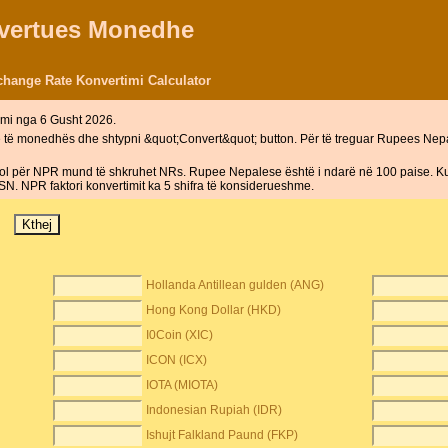
nvertues Monedhe
hange Rate Konvertimi Calculator
mi nga 6 Gusht 2026.
ë të monedhës dhe shtypni &quot;Convert&quot; button. Për të treguar Rupees Ne
 për NPR mund të shkruhet NRs. Rupee Nepalese është i ndarë në 100 paise. Kur
. NPR faktori konvertimit ka 5 shifra të konsiderueshme.
Hollanda Antillean gulden (ANG)
Hong Kong Dollar (HKD)
I0Coin (XIC)
ICON (ICX)
IOTA (MIOTA)
Indonesian Rupiah (IDR)
Ishujt Falkland Paund (FKP)