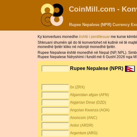
CoinMill.com - Ko
Rupee Nepalese (NPR) Currency Exc
Ky konvertues monedhe
është i perditesuar
me kurse këmbi
Shkruani shumën që do të konvertohet në kutinë në të majt
monedhë tjetër kliko në ndonjë monedhë tjetër.
Rupee Nepalese është monedhë në Nepal (NP, NPL). Simbol
Rupee Nepalese Ndryshimi i fundit më 6 Gusht 2026 nga MSN
Rupee Nepalese (NPR)
0x (ZRX)
Afganistan afgan (AFN)
Algjerian Dinar (DZD)
Angolan Kwanza (AOA)
Anoncoin (ANC)
Ardor (ARDR)
Argentum (ARG)