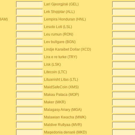
Lari Gjeorgjisë (GEL)
Lek Shqiptar (ALL)
(BAM)
Lempira Honduran (HNL)
Lesoto Loti (LSL)
Leu rumun (RON)
Lev bullgare (BGN)
Lindje Karaibet Dollar (XCD)
Lira e re turke (TRY)
Lisk (LSK)
Litecoin (LTC)
Lituanisht Litas (LTL)
MaidSafeCoin (XMS)
Makau Pataca (MOP)
Maker (MKR)
Malagasy Ariary (MGA)
Malawian Kwacha (MWK)
Maldive Rufiyaa (MVR)
Maqedonia denarë (MKD)