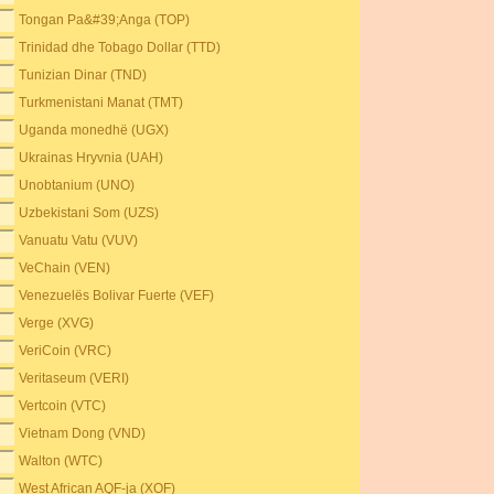
Tongan Pa&#39;Anga (TOP)
Trinidad dhe Tobago Dollar (TTD)
Tunizian Dinar (TND)
Turkmenistani Manat (TMT)
Uganda monedhë (UGX)
Ukrainas Hryvnia (UAH)
Unobtanium (UNO)
Uzbekistani Som (UZS)
Vanuatu Vatu (VUV)
VeChain (VEN)
Venezuelës Bolivar Fuerte (VEF)
Verge (XVG)
VeriCoin (VRC)
Veritaseum (VERI)
Vertcoin (VTC)
Vietnam Dong (VND)
Walton (WTC)
West African AQF-ja (XOF)