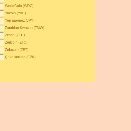
WorldCoin (WDC)
Yacoin (YAC)
Yen japonez (JPY)
Zambian Kwacha (ZMW)
Zcash (ZEC)
Zeitcoin (ZTC)
Zetacoin (ZET)
Çeke koruna (CZK)