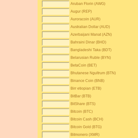
Aruban Florin (AWG)
Augur (REP)
Auroracoin (AUR)
Australian Dollar (AUD)
Azerbaijani Manat (AZN)
Bahraini Dinar (BHD)
Bangladeshi Taka (BDT)
Belarusian Ruble (BYN)
BetaCoin (BET)
Bhutanese Ngultrum (BTN)
Binance Coin (BNB)
Birr etiopian (ETB)
BitBar (BTB)
BitShare (BTS)
Bitcoin (BTC)
Bitcoin Cash (BCH)
Bitcoin Gold (BTG)
Bitmonero (XMR)