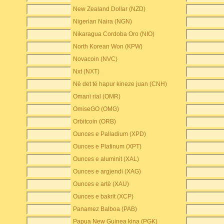
New Zealand Dollar (NZD)
Nigerian Naira (NGN)
Nikaragua Cordoba Oro (NIO)
North Korean Won (KPW)
Novacoin (NVC)
Nxt (NXT)
Në det të hapur kineze juan (CNH)
Omani rial (OMR)
OmiseGO (OMG)
Orbitcoin (ORB)
Ounces e Palladium (XPD)
Ounces e Platinum (XPT)
Ounces e aluminit (XAL)
Ounces e argjendi (XAG)
Ounces e artë (XAU)
Ounces e bakrit (XCP)
Panamez Balboa (PAB)
Papua New Guinea kina (PGK)