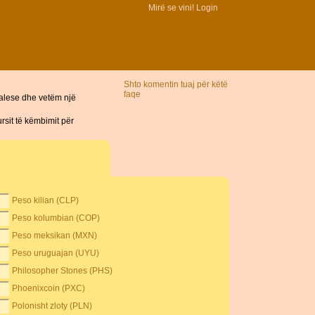
Mirë se vini!
Login
Shto komentin tuaj për këtë
faqe
palese dhe vetëm një
sit të këmbimit për
Peso kilian (CLP)
Peso kolumbian (COP)
Peso meksikan (MXN)
Peso uruguajan (UYU)
Philosopher Stones (PHS)
Phoenixcoin (PXC)
Polonisht zloty (PLN)