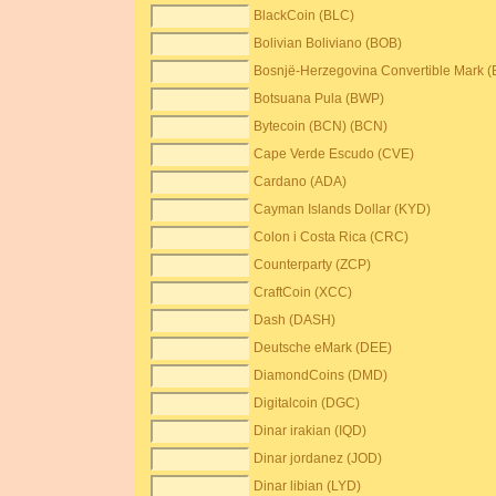
BlackCoin (BLC)
Bolivian Boliviano (BOB)
Bosnjë-Herzegovina Convertible Mark 
Botsuana Pula (BWP)
Bytecoin (BCN) (BCN)
Cape Verde Escudo (CVE)
Cardano (ADA)
Cayman Islands Dollar (KYD)
Colon i Costa Rica (CRC)
Counterparty (ZCP)
CraftCoin (XCC)
Dash (DASH)
Deutsche eMark (DEE)
DiamondCoins (DMD)
Digitalcoin (DGC)
Dinar irakian (IQD)
Dinar jordanez (JOD)
Dinar libian (LYD)