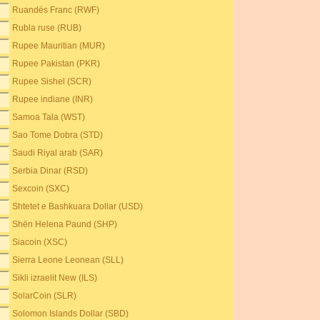
Ruandës Franc (RWF)
Rubla ruse (RUB)
Rupee Mauritian (MUR)
Rupee Pakistan (PKR)
Rupee Sishel (SCR)
Rupee indiane (INR)
Samoa Tala (WST)
Sao Tome Dobra (STD)
Saudi Riyal arab (SAR)
Serbia Dinar (RSD)
Sexcoin (SXC)
Shtetet e Bashkuara Dollar (USD)
Shën Helena Paund (SHP)
Siacoin (XSC)
Sierra Leone Leonean (SLL)
Sikli izraelit New (ILS)
SolarCoin (SLR)
Solomon Islands Dollar (SBD)