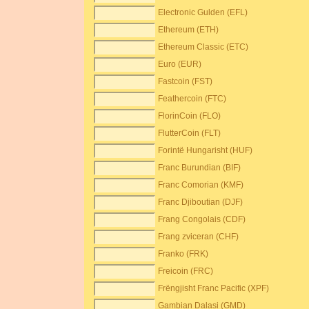
Electronic Gulden (EFL)
Ethereum (ETH)
Ethereum Classic (ETC)
Euro (EUR)
Fastcoin (FST)
Feathercoin (FTC)
FlorinCoin (FLO)
FlutterCoin (FLT)
Forintë Hungarisht (HUF)
Franc Burundian (BIF)
Franc Comorian (KMF)
Franc Djiboutian (DJF)
Frang Congolais (CDF)
Frang zviceran (CHF)
Franko (FRK)
Freicoin (FRC)
Frëngjisht Franc Pacific (XPF)
Gambian Dalasi (GMD)