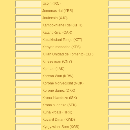
Ixcoin (IXC)
Jemenas rial (YER)
Joulecoin (XJO)
Kamboxhiane Riel (KHR)
Katarit Riyal (QAR)
Kazakhstani Tenge (KZT)
Kenyan monedhë (KES)
Kilian Unidad de Fomento (CLF)
Kineze juan (CNY)
Kip Lao (LAK)
Korean Won (KRW)
Koronë Norvegjisht (NOK)
Koronë danez (DKK)
Krona Islandeze (ISK)
Krona suedeze (SEK)
Kuna kroate (HRK)
Kuvaitit Dinar (KWD)
Kyrgyzstani Som (KGS)