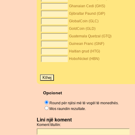
Ghanaian Cedi (GHS)
Gjibraltar Paund (GIP)
GlobalCoin (GLC)
GoldCoin (GLD)
Guatemala Quetzal (GTQ)
Guinean Franc (GNF)
Haitian grud (HTG)
HoboNickel (HBN)
Opcionet
Round për njësi më të vogël të monedhës.
Mos raundin rezultate.
Lini një koment
Koment titullin: