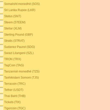
Somalisht monedhë (SOS)
Sri Lanka Rupee (LKR)
Status (SNT)
Steem (STEEM)
Stellar (XLM)
Sterling Pound (GBP)
Stratis (STRAT)
Sudanez Paund (SDG)
Swazi Lilangeni (SZL)
TRON (TRX)
TagCoin (TAG)
Tanzanisë monedhë (TZS)
Taxhikistani Somoni (TJS)
Terracoin (TRC)
Tether (USDT)
Thai Baht (THB)
Tickets (TIX)
Tigercoin (TGC)