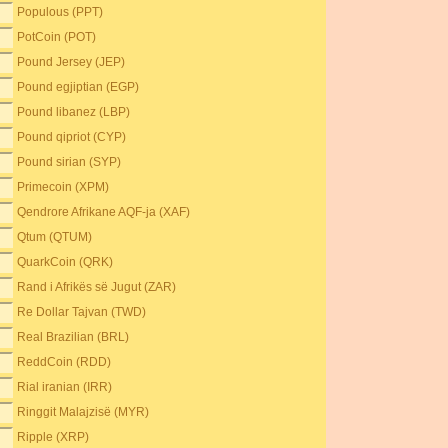
Populous (PPT)
PotCoin (POT)
Pound Jersey (JEP)
Pound egjiptian (EGP)
Pound libanez (LBP)
Pound qipriot (CYP)
Pound sirian (SYP)
Primecoin (XPM)
Qendrore Afrikane AQF-ja (XAF)
Qtum (QTUM)
QuarkCoin (QRK)
Rand i Afrikës së Jugut (ZAR)
Re Dollar Tajvan (TWD)
Real Brazilian (BRL)
ReddCoin (RDD)
Rial iranian (IRR)
Ringgit Malajzisë (MYR)
Ripple (XRP)