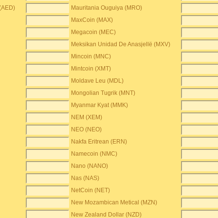
 (AED)
Mauritania Ouguiya (MRO)
MaxCoin (MAX)
Megacoin (MEC)
Meksikan Unidad De Anasjellë (MXV)
Mincoin (MNC)
Mintcoin (XMT)
Moldave Leu (MDL)
Mongolian Tugrik (MNT)
Myanmar Kyat (MMK)
NEM (XEM)
NEO (NEO)
Nakfa Eritrean (ERN)
Namecoin (NMC)
Nano (NANO)
Nas (NAS)
NetCoin (NET)
New Mozambican Metical (MZN)
New Zealand Dollar (NZD)