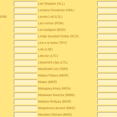
Lek Shqiptar (ALL)
Lempira Honduran (HNL)
(BAM)
Lesoto Loti (LSL)
Leu rumun (RON)
Lev bullgare (BGN)
Lindje Karaibet Dollar (XCD)
Lira e re turke (TRY)
Lisk (LSK)
Litecoin (LTC)
Lituanisht Litas (LTL)
MaidSafeCoin (XMS)
Makau Pataca (MOP)
Maker (MKR)
Malagasy Ariary (MGA)
Malawian Kwacha (MWK)
Maldive Rufiyaa (MVR)
Maqedonia denarë (MKD)
Maroken Dirham (MAD)