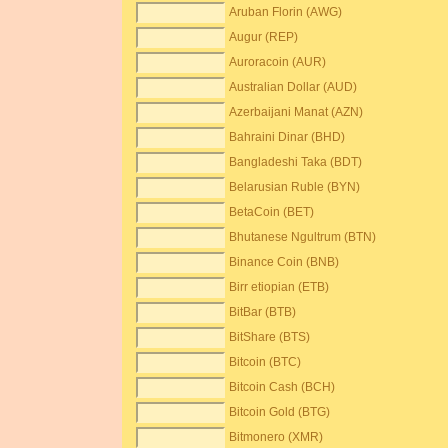
Aruban Florin (AWG)
Augur (REP)
Auroracoin (AUR)
Australian Dollar (AUD)
Azerbaijani Manat (AZN)
Bahraini Dinar (BHD)
Bangladeshi Taka (BDT)
Belarusian Ruble (BYN)
BetaCoin (BET)
Bhutanese Ngultrum (BTN)
Binance Coin (BNB)
Birr etiopian (ETB)
BitBar (BTB)
BitShare (BTS)
Bitcoin (BTC)
Bitcoin Cash (BCH)
Bitcoin Gold (BTG)
Bitmonero (XMR)