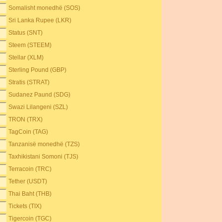
Somalisht monedhë (SOS)
Sri Lanka Rupee (LKR)
Status (SNT)
Steem (STEEM)
Stellar (XLM)
Sterling Pound (GBP)
Stratis (STRAT)
Sudanez Paund (SDG)
Swazi Lilangeni (SZL)
TRON (TRX)
TagCoin (TAG)
Tanzanisë monedhë (TZS)
Taxhikistani Somoni (TJS)
Terracoin (TRC)
Tether (USDT)
Thai Baht (THB)
Tickets (TIX)
Tigercoin (TGC)