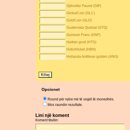
Gjibraltar Paund (GIP)
GlobalCoin (GLC)
GoldCoin (GLD)
Guatemala Quetzal (GTQ)
Guinean Franc (GNF)
Haitian grud (HTG)
HoboNickel (HBN)
Hollanda Antillean gulden (ANG)
Opcionet
Round për njësi më të vogël të monedhës.
Mos raundin rezultate.
Lini një koment
Koment titullin: