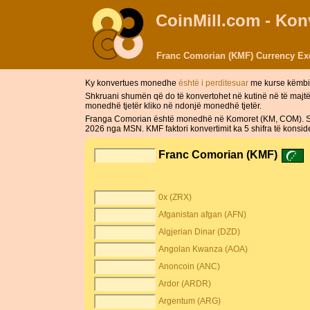
CoinMill.com - Ko
Franc Comorian (KMF) Currency Exc
Ky konvertues monedhe
është i perditesuar
me kurse këmbi
Shkruani shumën që do të konvertohet në kutinë në të majt
monedhë tjetër kliko në ndonjë monedhë tjetër.
Franga Comorian është monedhë në Komoret (KM, COM). Simb
2026 nga MSN. KMF faktori konvertimit ka 5 shifra të konsi
Franc Comorian (KMF)
0x (ZRX)
Afganistan afgan (AFN)
Algjerian Dinar (DZD)
Angolan Kwanza (AOA)
Anoncoin (ANC)
Ardor (ARDR)
Argentum (ARG)