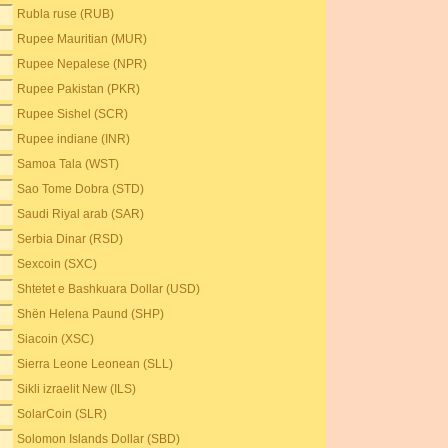
Rubla ruse (RUB)
Rupee Mauritian (MUR)
Rupee Nepalese (NPR)
Rupee Pakistan (PKR)
Rupee Sishel (SCR)
Rupee indiane (INR)
Samoa Tala (WST)
Sao Tome Dobra (STD)
Saudi Riyal arab (SAR)
Serbia Dinar (RSD)
Sexcoin (SXC)
Shtetet e Bashkuara Dollar (USD)
Shën Helena Paund (SHP)
Siacoin (XSC)
Sierra Leone Leonean (SLL)
Sikli izraelit New (ILS)
SolarCoin (SLR)
Solomon Islands Dollar (SBD)