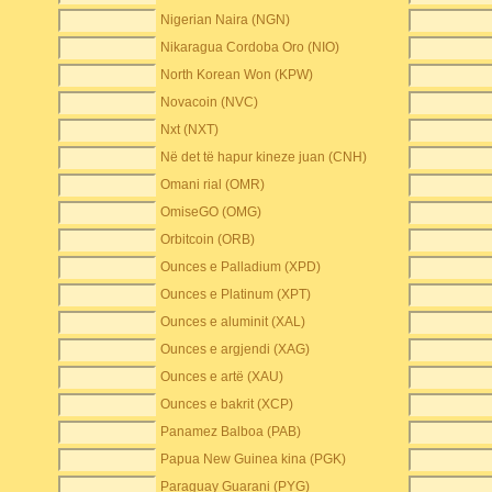
Nigerian Naira (NGN)
Nikaragua Cordoba Oro (NIO)
North Korean Won (KPW)
Novacoin (NVC)
Nxt (NXT)
Në det të hapur kineze juan (CNH)
Omani rial (OMR)
OmiseGO (OMG)
Orbitcoin (ORB)
Ounces e Palladium (XPD)
Ounces e Platinum (XPT)
Ounces e aluminit (XAL)
Ounces e argjendi (XAG)
Ounces e artë (XAU)
Ounces e bakrit (XCP)
Panamez Balboa (PAB)
Papua New Guinea kina (PGK)
Paraguay Guarani (PYG)