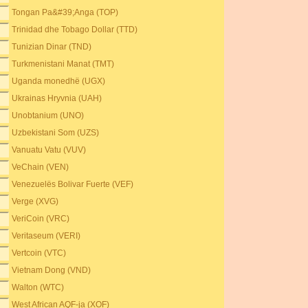
Tongan Pa&#39;Anga (TOP)
Trinidad dhe Tobago Dollar (TTD)
Tunizian Dinar (TND)
Turkmenistani Manat (TMT)
Uganda monedhë (UGX)
Ukrainas Hryvnia (UAH)
Unobtanium (UNO)
Uzbekistani Som (UZS)
Vanuatu Vatu (VUV)
VeChain (VEN)
Venezuelës Bolivar Fuerte (VEF)
Verge (XVG)
VeriCoin (VRC)
Veritaseum (VERI)
Vertcoin (VTC)
Vietnam Dong (VND)
Walton (WTC)
West African AQF-ja (XOF)