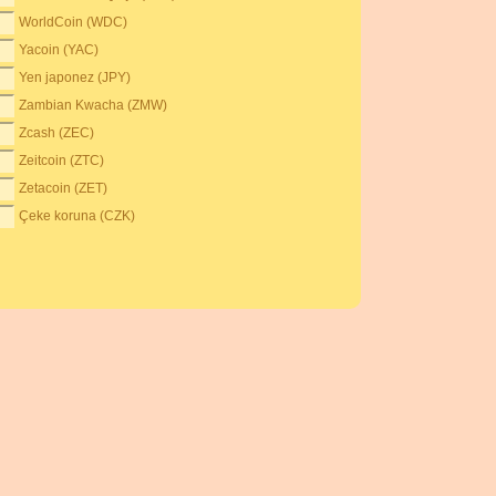
WorldCoin (WDC)
Yacoin (YAC)
Yen japonez (JPY)
Zambian Kwacha (ZMW)
Zcash (ZEC)
Zeitcoin (ZTC)
Zetacoin (ZET)
Çeke koruna (CZK)