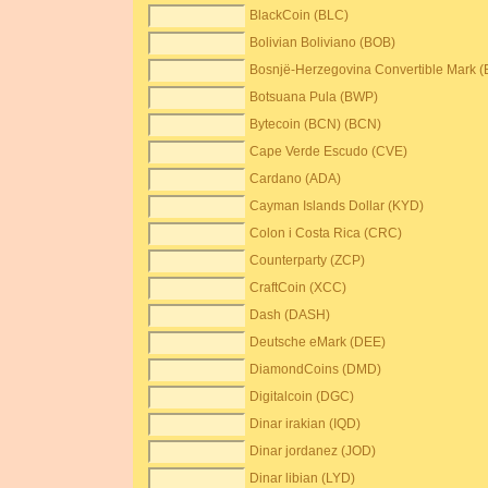
BlackCoin (BLC)
Bolivian Boliviano (BOB)
Bosnjë-Herzegovina Convertible Mark 
Botsuana Pula (BWP)
Bytecoin (BCN) (BCN)
Cape Verde Escudo (CVE)
Cardano (ADA)
Cayman Islands Dollar (KYD)
Colon i Costa Rica (CRC)
Counterparty (ZCP)
CraftCoin (XCC)
Dash (DASH)
Deutsche eMark (DEE)
DiamondCoins (DMD)
Digitalcoin (DGC)
Dinar irakian (IQD)
Dinar jordanez (JOD)
Dinar libian (LYD)