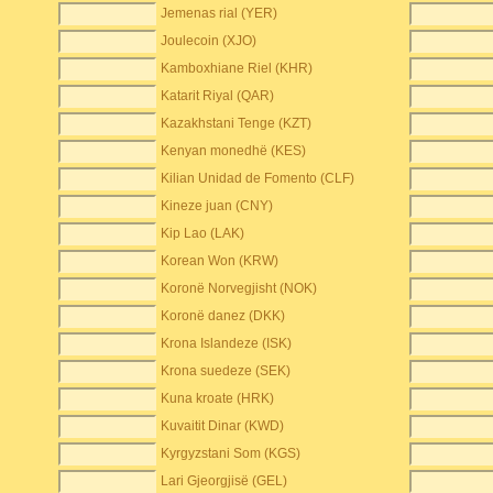
Jemenas rial (YER)
Joulecoin (XJO)
Kamboxhiane Riel (KHR)
Katarit Riyal (QAR)
Kazakhstani Tenge (KZT)
Kenyan monedhë (KES)
Kilian Unidad de Fomento (CLF)
Kineze juan (CNY)
Kip Lao (LAK)
Korean Won (KRW)
Koronë Norvegjisht (NOK)
Koronë danez (DKK)
Krona Islandeze (ISK)
Krona suedeze (SEK)
Kuna kroate (HRK)
Kuvaitit Dinar (KWD)
Kyrgyzstani Som (KGS)
Lari Gjeorgjisë (GEL)