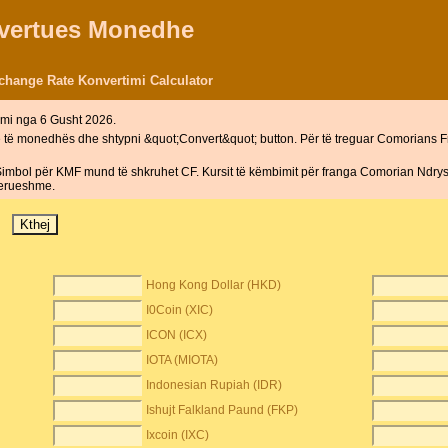
nvertues Monedhe
hange Rate Konvertimi Calculator
mi nga 6 Gusht 2026.
ë të monedhës dhe shtypni &quot;Convert&quot; button. Për të treguar Comorians 
ol për KMF mund të shkruhet CF. Kursit të këmbimit për franga Comorian Ndrysh
derueshme.
Hong Kong Dollar (HKD)
I0Coin (XIC)
ICON (ICX)
IOTA (MIOTA)
Indonesian Rupiah (IDR)
Ishujt Falkland Paund (FKP)
Ixcoin (IXC)