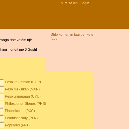
Mirë se vini!
Login
Shto komentin tuaj për këtë
faqe
Franga dhe vetëm një
imi i fundit më 6 Gusht
Peso kolumbian (COP)
Peso meksikan (MXN)
Peso uruguajan (UYU)
Philosopher Stones (PHS)
Phoenixcoin (PXC)
Polonisht zloty (PLN)
Populous (PPT)