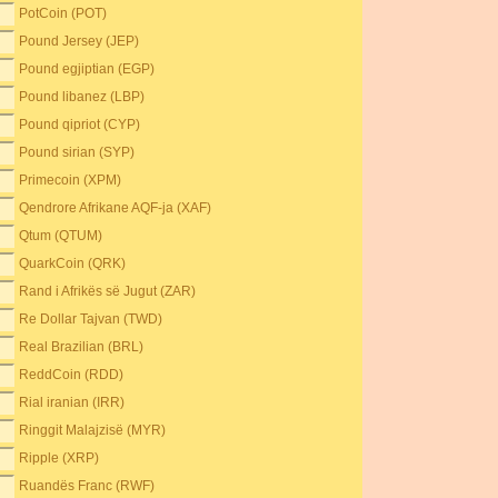
PotCoin (POT)
Pound Jersey (JEP)
Pound egjiptian (EGP)
Pound libanez (LBP)
Pound qipriot (CYP)
Pound sirian (SYP)
Primecoin (XPM)
Qendrore Afrikane AQF-ja (XAF)
Qtum (QTUM)
QuarkCoin (QRK)
Rand i Afrikës së Jugut (ZAR)
Re Dollar Tajvan (TWD)
Real Brazilian (BRL)
ReddCoin (RDD)
Rial iranian (IRR)
Ringgit Malajzisë (MYR)
Ripple (XRP)
Ruandës Franc (RWF)