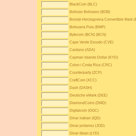
BlackCoin (BLC)
Bolivian Boliviano (BOB)
Bosnjë-Herzegovina Convertible Mark 
Botsuana Pula (BWP)
Bytecoin (BCN) (BCN)
Cape Verde Escudo (CVE)
Cardano (ADA)
Cayman Islands Dollar (KYD)
Colon i Costa Rica (CRC)
Counterparty (ZCP)
CraftCoin (XCC)
Dash (DASH)
Deutsche eMark (DEE)
DiamondCoins (DMD)
Digitalcoin (DGC)
Dinar irakian (IQD)
Dinar jordanez (JOD)
Dinar libian (LYD)