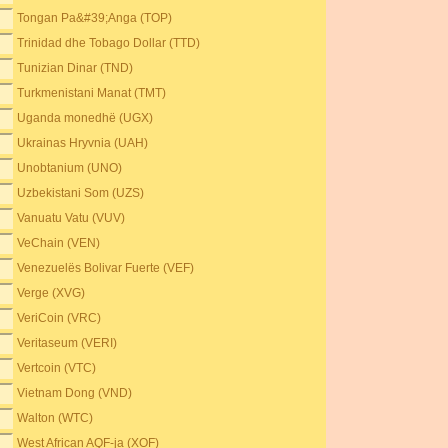
Tongan Pa&#39;Anga (TOP)
Trinidad dhe Tobago Dollar (TTD)
Tunizian Dinar (TND)
Turkmenistani Manat (TMT)
Uganda monedhë (UGX)
Ukrainas Hryvnia (UAH)
Unobtanium (UNO)
Uzbekistani Som (UZS)
Vanuatu Vatu (VUV)
VeChain (VEN)
Venezuelës Bolivar Fuerte (VEF)
Verge (XVG)
VeriCoin (VRC)
Veritaseum (VERI)
Vertcoin (VTC)
Vietnam Dong (VND)
Walton (WTC)
West African AQF-ja (XOF)