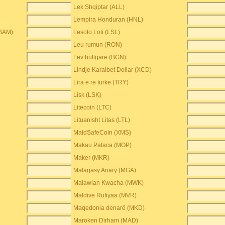
Lek Shqiptar (ALL)
Lempira Honduran (HNL)
(BAM)
Lesoto Loti (LSL)
Leu rumun (RON)
Lev bullgare (BGN)
Lindje Karaibet Dollar (XCD)
Lira e re turke (TRY)
Lisk (LSK)
Litecoin (LTC)
Lituanisht Litas (LTL)
MaidSafeCoin (XMS)
Makau Pataca (MOP)
Maker (MKR)
Malagasy Ariary (MGA)
Malawian Kwacha (MWK)
Maldive Rufiyaa (MVR)
Maqedonia denarë (MKD)
Maroken Dirham (MAD)