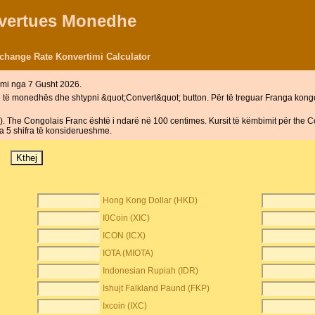
nvertues Monedhe
change Rate Konvertimi Calculator
mi nga 7 Gusht 2026.
ë të monedhës dhe shtypni &quot;Convert&quot; button. Për të treguar Franga kong
The Congolais Franc është i ndarë në 100 centimes. Kursit të këmbimit për the 
a 5 shifra të konsiderueshme.
Hong Kong Dollar (HKD)
I0Coin (XIC)
ICON (ICX)
IOTA (MIOTA)
Indonesian Rupiah (IDR)
Ishujt Falkland Paund (FKP)
Ixcoin (IXC)