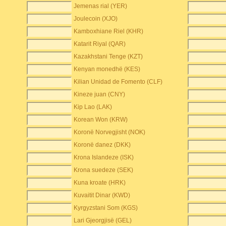
Jemenas rial (YER)
Joulecoin (XJO)
Kamboxhiane Riel (KHR)
Katarit Riyal (QAR)
Kazakhstani Tenge (KZT)
Kenyan monedhë (KES)
Kilian Unidad de Fomento (CLF)
Kineze juan (CNY)
Kip Lao (LAK)
Korean Won (KRW)
Koronë Norvegjisht (NOK)
Koronë danez (DKK)
Krona Islandeze (ISK)
Krona suedeze (SEK)
Kuna kroate (HRK)
Kuvaitit Dinar (KWD)
Kyrgyzstani Som (KGS)
Lari Gjeorgjisë (GEL)