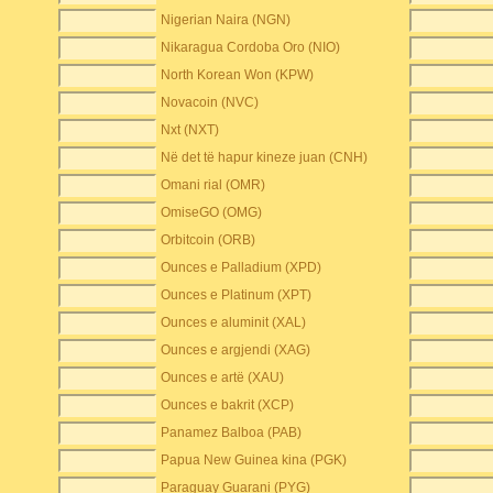
Nigerian Naira (NGN)
Nikaragua Cordoba Oro (NIO)
North Korean Won (KPW)
Novacoin (NVC)
Nxt (NXT)
Në det të hapur kineze juan (CNH)
Omani rial (OMR)
OmiseGO (OMG)
Orbitcoin (ORB)
Ounces e Palladium (XPD)
Ounces e Platinum (XPT)
Ounces e aluminit (XAL)
Ounces e argjendi (XAG)
Ounces e artë (XAU)
Ounces e bakrit (XCP)
Panamez Balboa (PAB)
Papua New Guinea kina (PGK)
Paraguay Guarani (PYG)