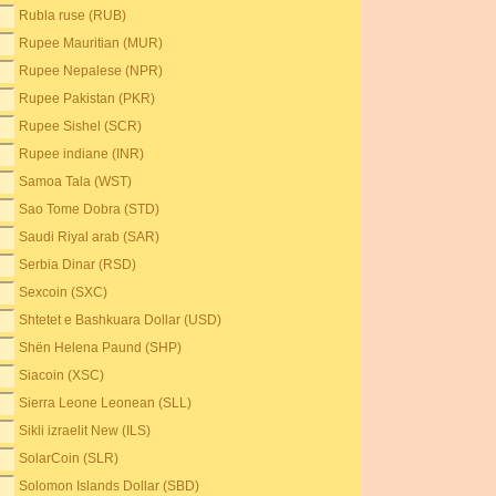
Rubla ruse (RUB)
Rupee Mauritian (MUR)
Rupee Nepalese (NPR)
Rupee Pakistan (PKR)
Rupee Sishel (SCR)
Rupee indiane (INR)
Samoa Tala (WST)
Sao Tome Dobra (STD)
Saudi Riyal arab (SAR)
Serbia Dinar (RSD)
Sexcoin (SXC)
Shtetet e Bashkuara Dollar (USD)
Shën Helena Paund (SHP)
Siacoin (XSC)
Sierra Leone Leonean (SLL)
Sikli izraelit New (ILS)
SolarCoin (SLR)
Solomon Islands Dollar (SBD)