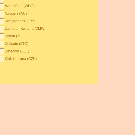
WorldCoin (WDC)
Yacoin (YAC)
Yen japonez (JPY)
Zambian Kwacha (ZMW)
Zcash (ZEC)
Zeitcoin (ZTC)
Zetacoin (ZET)
Çeke koruna (CZK)