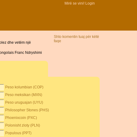
Mirë se vini!
Login
Shto komentin tuaj për këtë
faqe
olez dhe vetëm një
Congolais Franc Ndryshimi
Peso kolumbian (COP)
Peso meksikan (MXN)
Peso uruguajan (UYU)
Philosopher Stones (PHS)
Phoenixcoin (PXC)
Polonisht zloty (PLN)
Populous (PPT)