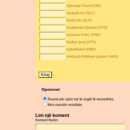
Gjibraltar Paund (GIP)
GlobalCoin (GLC)
GoldCoin (GLD)
Guatemala Quetzal (GTQ)
Guinean Franc (GNF)
Haitian grud (HTG)
HoboNickel (HBN)
Hollanda Antillean gulden (ANG)
Opcionet
Round për njësi më të vogël të monedhës.
Mos raundin rezultate.
Lini një koment
Koment titullin: