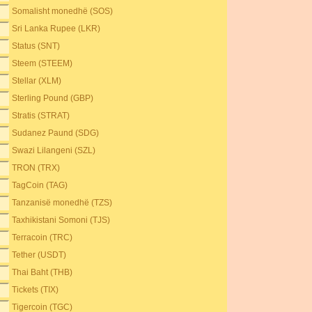
Somalisht monedhë (SOS)
Sri Lanka Rupee (LKR)
Status (SNT)
Steem (STEEM)
Stellar (XLM)
Sterling Pound (GBP)
Stratis (STRAT)
Sudanez Paund (SDG)
Swazi Lilangeni (SZL)
TRON (TRX)
TagCoin (TAG)
Tanzanisë monedhë (TZS)
Taxhikistani Somoni (TJS)
Terracoin (TRC)
Tether (USDT)
Thai Baht (THB)
Tickets (TIX)
Tigercoin (TGC)