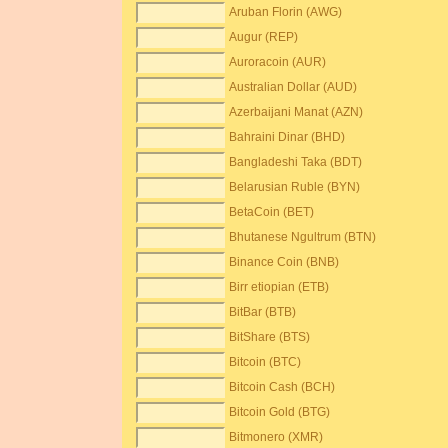
Aruban Florin (AWG)
Augur (REP)
Auroracoin (AUR)
Australian Dollar (AUD)
Azerbaijani Manat (AZN)
Bahraini Dinar (BHD)
Bangladeshi Taka (BDT)
Belarusian Ruble (BYN)
BetaCoin (BET)
Bhutanese Ngultrum (BTN)
Binance Coin (BNB)
Birr etiopian (ETB)
BitBar (BTB)
BitShare (BTS)
Bitcoin (BTC)
Bitcoin Cash (BCH)
Bitcoin Gold (BTG)
Bitmonero (XMR)