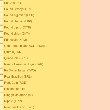
PotCoin (POT)
Pound Jersey (JEP)
Pound egjiptian (EGP)
Pound libanez (LBP)
Pound qipriot (CYP)
Pound sirian (SYP)
Primecoin (XPM)
Qendrore Afrikane AQF-ja (XAF)
Qtum (QTUM)
QuarkCoin (QRK)
Rand i Afrikës së Jugut (ZAR)
Re Dollar Tajvan (TWD)
Real Brazilian (BRL)
ReddCoin (RDD)
Rial iranian (IRR)
Ringgit Malajzisë (MYR)
Ripple (XRP)
Ruandës Franc (RWF)