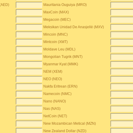
 (AED)
Mauritania Ouguiya (MRO)
MaxCoin (MAX)
Megacoin (MEC)
Meksikan Unidad De Anasjellë (MXV)
Mincoin (MNC)
Mintcoin (XMT)
Moldave Leu (MDL)
Mongolian Tugrik (MNT)
Myanmar Kyat (MMK)
NEM (XEM)
NEO (NEO)
Nakfa Eritrean (ERN)
Namecoin (NMC)
Nano (NANO)
Nas (NAS)
NetCoin (NET)
New Mozambican Metical (MZN)
New Zealand Dollar (NZD)