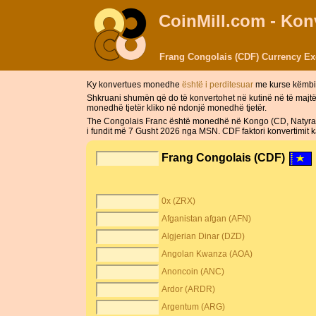
CoinMill.com - Ko
Frang Congolais (CDF) Currency Ex
Ky konvertues monedhe
është i perditesuar
me kurse këmbi
Shkruani shumën që do të konvertohet në kutinë në të majt
monedhë tjetër kliko në ndonjë monedhë tjetër.
The Congolais Franc është monedhë në Kongo (CD, Natyra). 
i fundit më 7 Gusht 2026 nga MSN. CDF faktori konvertimit k
Frang Congolais (CDF)
0x (ZRX)
Afganistan afgan (AFN)
Algjerian Dinar (DZD)
Angolan Kwanza (AOA)
Anoncoin (ANC)
Ardor (ARDR)
Argentum (ARG)